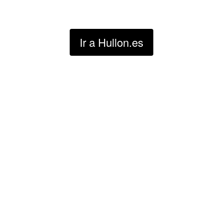
Para entrar pulsa aquí ????
https://hullon.es
Ir a Hullon.es