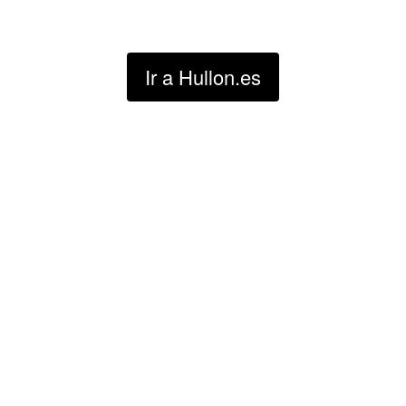
Para entrar pulsa aquí ????
https://hullon.es
Ir a Hullon.es